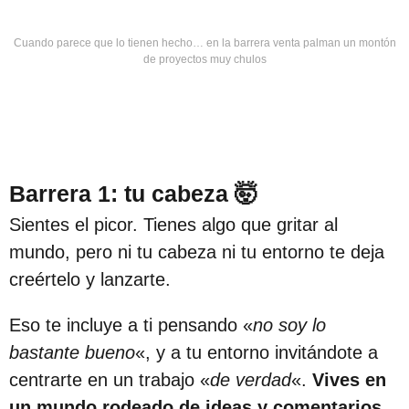
Cuando parece que lo tienen hecho… en la barrera venta palman un montón
de proyectos muy chulos
Barrera 1: tu cabeza 🤯
Sientes el picor. Tienes algo que gritar al
mundo, pero ni tu cabeza ni tu entorno te deja
creértelo y lanzarte.
Eso te incluye a ti pensando «
no soy lo
bastante bueno
«, y a tu entorno invitándote a
centrarte en un trabajo «
de verdad
«.
V
ives en
un mundo rodeado de ideas y comentarios