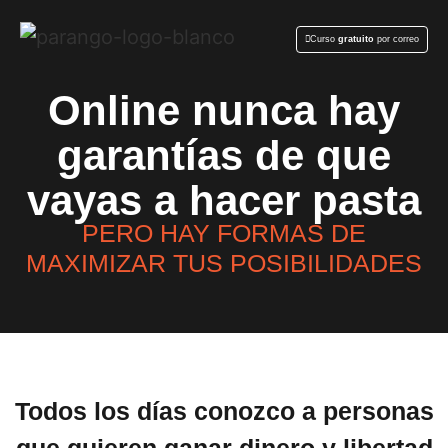
Curso
gratuito
por correo
Online nunca hay
garantías de que
vayas a hacer pasta
PERO HAY FORMAS DE
MAXIMIZAR TUS POSIBILIDADES
Todos los días conozco a personas