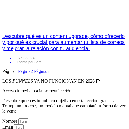
¿Qué es un content upgrade y por
qué usarlo?
Descubre qué es un content upgrade, cómo ofrecerlo
y por qué es crucial para aumentar tu lista de correos
y mejorar la relación con tu audiencia.
02/08/2024
Escrito por
Sara
Página
1
Página
2
Página
3
LOS
FUNNELS
YA NO FUNCIONAN EN 2026 💥
Acceso
inmediato
a la primera lección
Descubre quien es tu publico objetivo en esta lección gracias a
Trump, un tiroteo y un modelo mental que cambiará tu forma de ver
la venta.
Nombre
Email